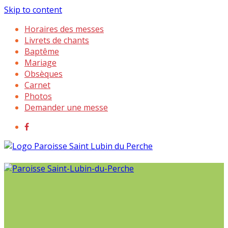
Skip to content
Horaires des messes
Livrets de chants
Baptême
Mariage
Obsèques
Carnet
Photos
Demander une messe