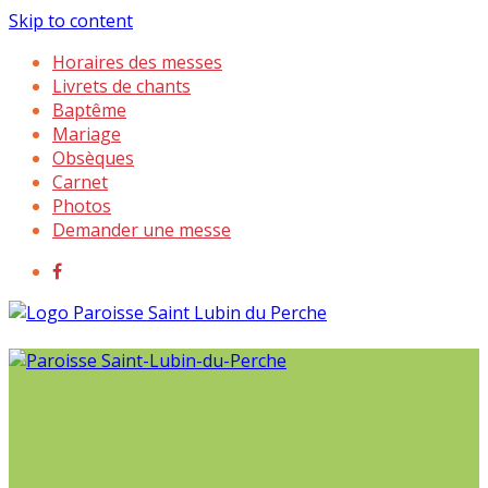
Skip to content
Horaires des messes
Livrets de chants
Baptême
Mariage
Obsèques
Carnet
Photos
Demander une messe