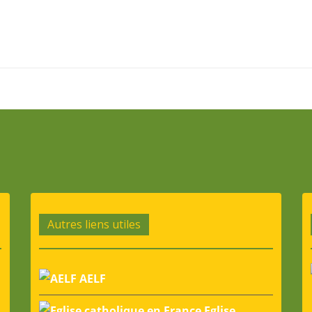
Autres liens utiles
AELF
Eglise