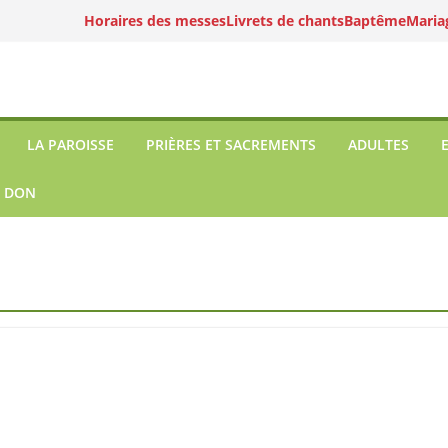
Horaires des messes
Livrets de chants
Baptême
Maria
LA PAROISSE
PRIÈRES ET SACREMENTS
ADULTES
N DON
l