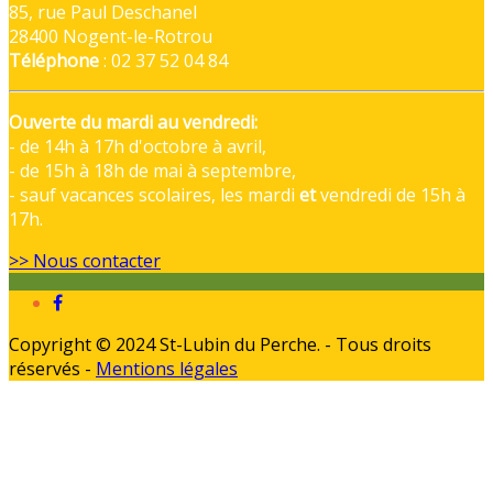
85, rue Paul Deschanel
28400 Nogent-le-Rotrou
Téléphone
: 02 37 52 04 84
Ouverte du mardi au vendredi:
- de 14h à 17h d'octobre à avril,
- de 15h à 18h de mai à septembre,
- sauf vacances scolaires, les mardi
et
vendredi de 15h à
17h.
>> Nous contacter
Copyright © 2024 St-Lubin du Perche. - Tous droits
réservés -
Mentions légales