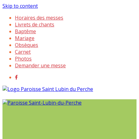
Skip to content
Horaires des messes
Livrets de chants
Baptême
Mariage
Obsèques
Carnet
Photos
Demander une messe