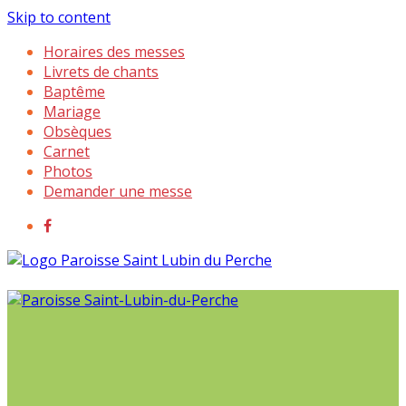
Skip to content
Horaires des messes
Livrets de chants
Baptême
Mariage
Obsèques
Carnet
Photos
Demander une messe