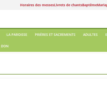
Horaires des messes
Livrets de chants
Baptême
Maria
LA PAROISSE
PRIÈRES ET SACREMENTS
ADULTES
N DON