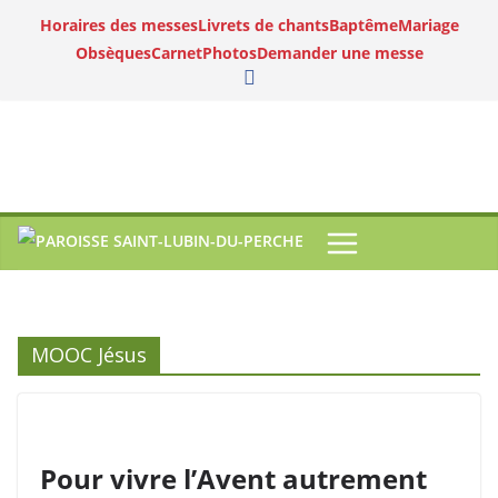
Horaires des messes
Livrets de chants
Baptême
Mariage
Obsèques
Carnet
Photos
Demander une messe
MOOC Jésus
Pour vivre l’Avent autrement