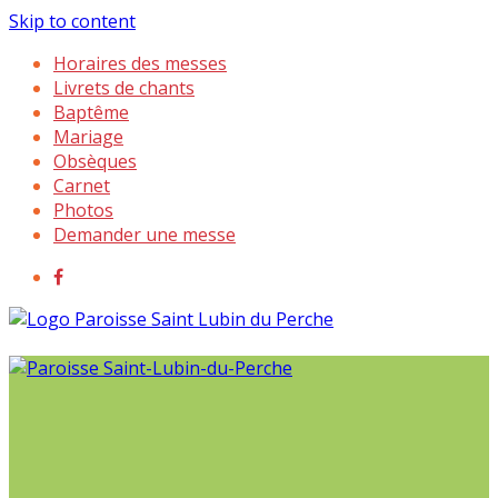
Skip to content
Horaires des messes
Livrets de chants
Baptême
Mariage
Obsèques
Carnet
Photos
Demander une messe