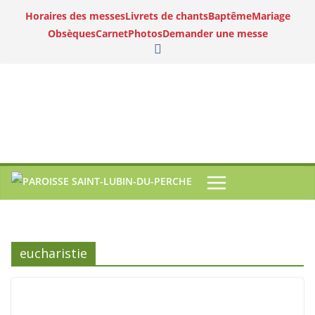
Horaires des messes
Livrets de chants
Baptême
Mariage
Obsèques
Carnet
Photos
Demander une messe
eucharistie