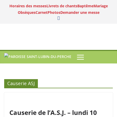
Horaires des messes
Livrets de chants
Baptême
Mariage
Obsèques
Carnet
Photos
Demander une messe
Causerie ASJ
Causerie de l’A.S.J. – lundi 10