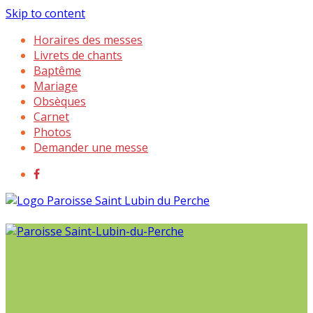
Skip to content
Horaires des messes
Livrets de chants
Baptême
Mariage
Obsèques
Carnet
Photos
Demander une messe