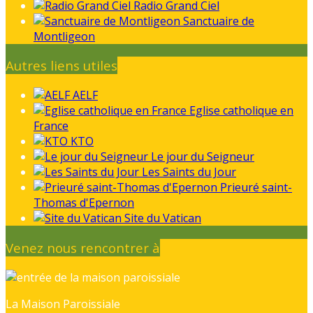
Radio Grand Ciel
Sanctuaire de
Montligeon
Autres liens utiles
AELF
Eglise catholique en
France
KTO
Le jour du Seigneur
Les Saints du Jour
Prieuré saint-
Thomas d'Epernon
Site du Vatican
Venez nous rencontrer à
La Maison Paroissiale