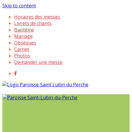
Skip to content
Horaires des messes
Livrets de chants
Baptême
Mariage
Obsèques
Carnet
Photos
Demander une messe