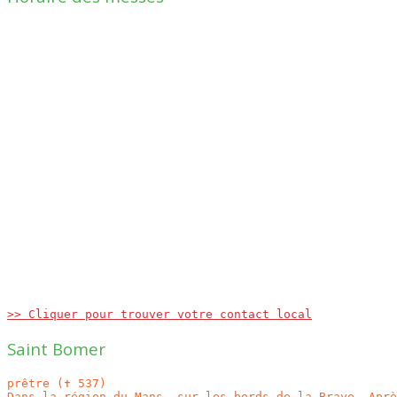
>> Cliquer pour trouver votre contact local
Saint Bomer
prêtre (✝ 537)

Dans la région du Mans, sur les bords de la Braye. Aprè