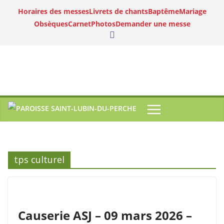
Horaires des messes
Livrets de chants
Baptême
Mariage
Obsèques
Carnet
Photos
Demander une messe
tps culturel
Causerie ASJ – 09 mars 2026 –