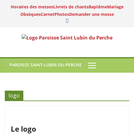
Horaires des messes
Livrets de chants
Baptême
Mariage
Obsèques
Carnet
Photos
Demander une messe
logo
Le logo